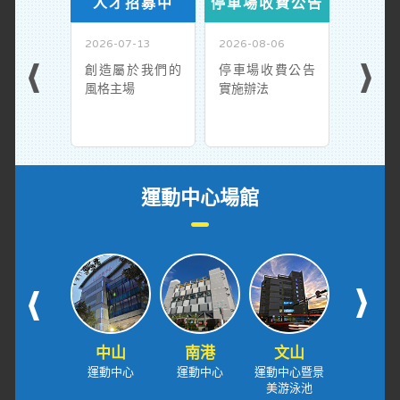
人才招募中
停車場收費公告
熱水
2026-07-13
2026-08-06
2026-07
創造屬於我們的
停車場收費公告
熱水恢
風格主場
實施辦法
運動中心場館
中山
南港
文山
內湖
運動中心
運動中心
運動中心暨景
運動中
美游泳池